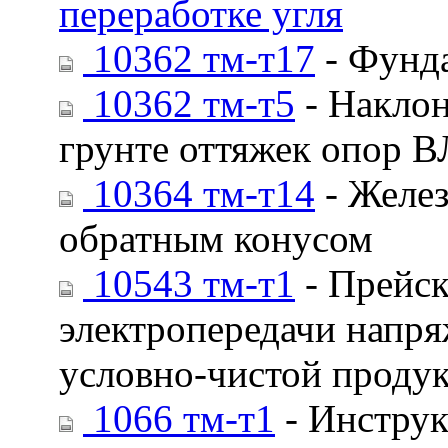
переработке угля
10362 тм-т17
- Фунда
10362 тм-т5
- Наклон
грунте оттяжек опор В
10364 тм-т14
- Желез
обратным конусом
10543 тм-т1
- Прейск
электропередачи напря
условно-чистой проду
1066 тм-т1
- Инструк