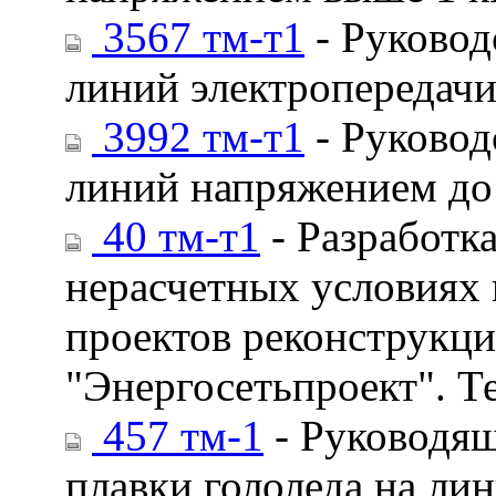
3567 тм-т1
- Руковод
линий электропередачи
3992 тм-т1
- Руковод
линий напряжением до
40 тм-т1
- Разработк
нерасчетных условиях 
проектов реконструкц
"Энергосетьпроект". 
457 тм-1
- Руководящ
плавки гололеда на лин