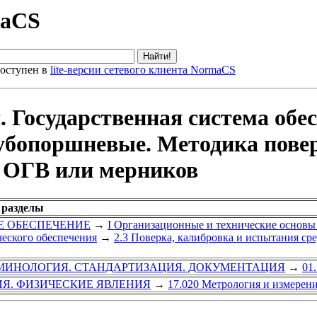
maCS
оступен в
lite-версии сетевого клиента NormaCS
 Государственная система обес
убопоршневые. Методика пове
в ОГВ или мерников
 разделы
ОЕ ОБЕСПЕЧЕНИЕ
→
I Организационные и технические основы
еского обеспечения
→
2.3 Поверка, калибровка и испытания ср
РМИНОЛОГИЯ. СТАНДАРТИЗАЦИЯ. ДОКУМЕНТАЦИЯ
→
01
ИЯ. ФИЗИЧЕСКИЕ ЯВЛЕНИЯ
→
17.020 Метрология и измерени