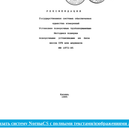
азать систему NormaCS с полными текстами/изображениями 