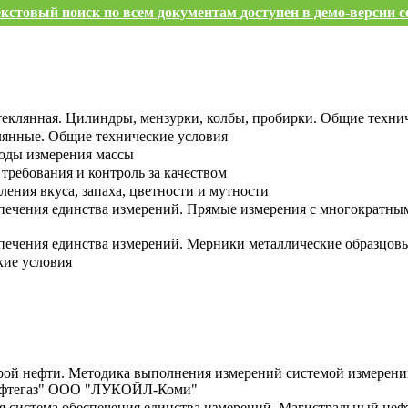
кстовый поиск по всем документам доступен в демо-версии с
теклянная. Цилиндры, мензурки, колбы, пробирки. Общие техни
лянные. Общие технические условия
оды измерения массы
 требования и контроль за качеством
ления вкуса, запаха, цветности и мутности
спечения единства измерений. Прямые измерения с многократн
спечения единства измерений. Мерники металлические образцов
кие условия
рой нефти. Методика выполнения измерений системой измерени
нефтегаз" ООО "ЛУКОЙЛ-Коми"
ая система обеспечения единства измерений. Магистральный не