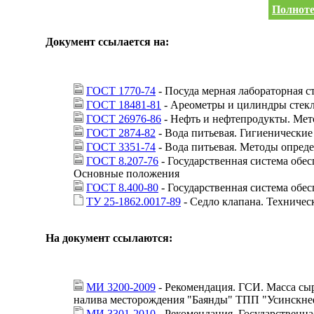
Полноте
Документ ссылается на:
ГОСТ 1770-74
- Посуда мерная лабораторная с
ГОСТ 18481-81
- Ареометры и цилиндры стек
ГОСТ 26976-86
- Нефть и нефтепродукты. Мет
ГОСТ 2874-82
- Вода питьевая. Гигиенические
ГОСТ 3351-74
- Вода питьевая. Методы опреде
ГОСТ 8.207-76
- Государственная система обе
Основные положения
ГОСТ 8.400-80
- Государственная система обе
ТУ 25-1862.0017-89
- Седло клапана. Техничес
На документ ссылаются:
МИ 3200-2009
- Рекомендация. ГСИ. Масса сы
налива месторождения "Баянды" ТПП "Усинск
МИ 3301-2010
- Рекомендация. Государственн