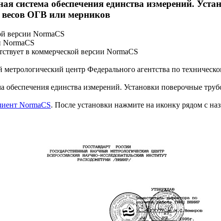
ная система обеспечения единства измерений. Уст
 весов ОГВ или мерников
ой версии NormaCS
и NormaCS
ствует в коммерческой версии NormaCS
трологический центр Федерального агентства по техническом
ма обеспечения единства измерений. Установки поверочные тр
клиент NormaCS
. После установки нажмите на иконку рядом с на