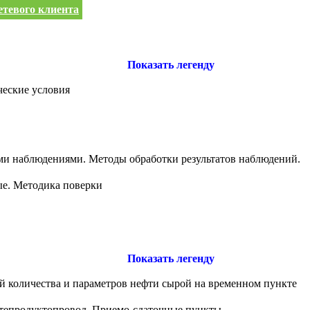
етевого клиента
Показать легенду
ческие условия
ыми наблюдениями. Методы обработки результатов наблюдений.
ые. Методика поверки
Показать легенду
й количества и параметров нефти сырой на временном пункте
фтепродуктопровод. Приемо-сдаточные пункты