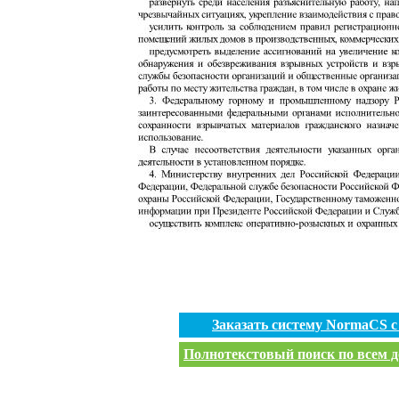
Заказать систему NormaCS 
Полнотекстовый поиск по всем д