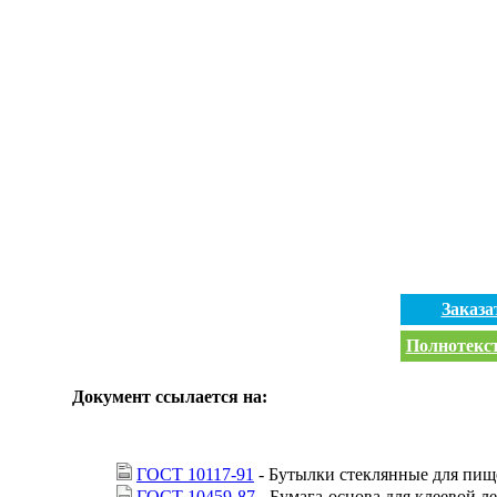
Заказа
Полнотекст
Документ ссылается на:
ГОСТ 10117-91
- Бутылки стеклянные для пищ
ГОСТ 10459-87
- Бумага-основа для клеевой л