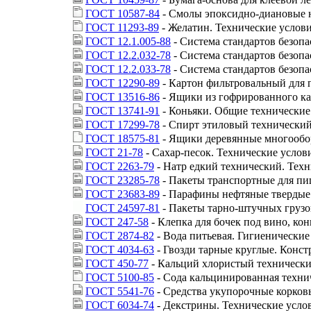
ГОСТ 10587-84
- Смолы эпоксидно-диановые 
ГОСТ 11293-89
- Желатин. Технические услов
ГОСТ 12.1.005-88
- Система стандартов безопа
ГОСТ 12.2.032-78
- Система стандартов безопа
ГОСТ 12.2.033-78
- Система стандартов безопа
ГОСТ 12290-89
- Картон фильтровальный для 
ГОСТ 13516-86
- Ящики из гофрированного ка
ГОСТ 13741-91
- Коньяки. Общие технические
ГОСТ 17299-78
- Спирт этиловый технический
ГОСТ 18575-81
- Ящики деревянные многообор
ГОСТ 21-78
- Сахар-песок. Технические услов
ГОСТ 2263-79
- Натр едкий технический. Техн
ГОСТ 23285-78
- Пакеты транспортные для пи
ГОСТ 23683-89
- Парафины нефтяные твердые.
ГОСТ 24597-81
- Пакеты тарно-штучных грузо
ГОСТ 247-58
- Клепка для бочек под вино, ко
ГОСТ 2874-82
- Вода питьевая. Гигиенические
ГОСТ 4034-63
- Гвозди тарные круглые. Конст
ГОСТ 450-77
- Кальций хлористый технически
ГОСТ 5100-85
- Сода кальцинированная техни
ГОСТ 5541-76
- Средства укупорочные корков
ГОСТ 6034-74
- Декстрины. Технические усло