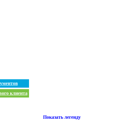
кументов
вого клиента
Показать легенду