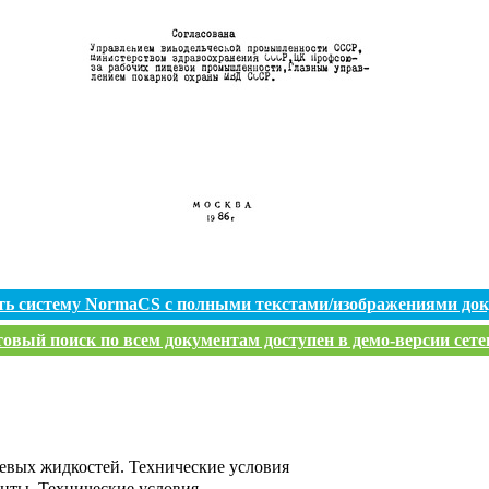
ть систему NormaCS с полными текстами/изображениями до
овый поиск по всем документам доступен в демо-версии сете
евых жидкостей. Технические условия
енты. Технические условия