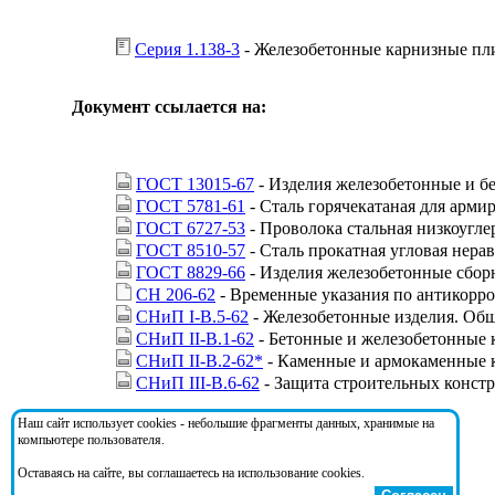
Серия 1.138-3
- Железобетонные карнизные пл
Документ ссылается на:
ГОСТ 13015-67
- Изделия железобетонные и б
ГОСТ 5781-61
- Сталь горячекатаная для арм
ГОСТ 6727-53
- Проволока стальная низкоугл
ГОСТ 8510-57
- Сталь прокатная угловая нера
ГОСТ 8829-66
- Изделия железобетонные сбор
СН 206-62
- Временные указания по антикорро
СНиП I-В.5-62
- Железобетонные изделия. Общ
СНиП II-В.1-62
- Бетонные и железобетонные 
СНиП II-В.2-62*
- Каменные и армокаменные 
СНиП III-В.6-62
- Защита строительных констр
Наш сайт использует cookies - небольшие фрагменты данных, хранимые на
На документ ссылаются:
компьютере пользователя.
Оставаясь на сайте, вы соглашаетесь на использование cookies.