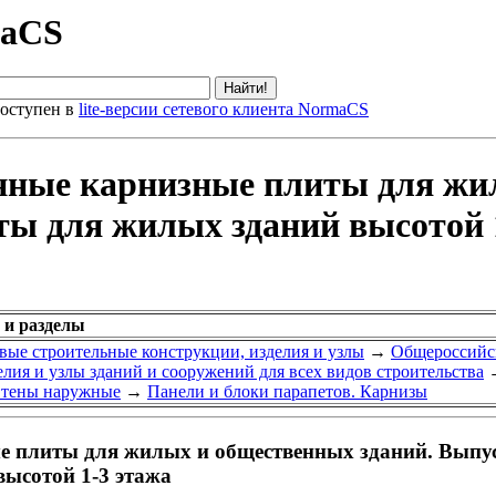
maCS
оступен в
lite-версии сетевого клиента NormaCS
онные карнизные плиты для жи
ты для жилых зданий высотой 
 и разделы
вые строительные конструкции, изделия и узлы
→
Общероссийск
лия и узлы зданий и сооружений для всех видов строительства
тены наружные
→
Панели и блоки парапетов. Карнизы
е плиты для жилых и общественных зданий. Выпу
высотой 1-3 этажа