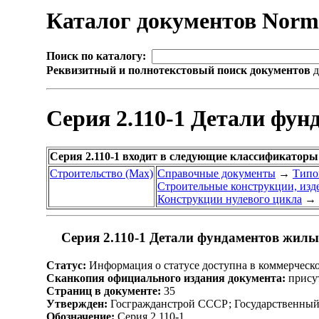
Каталог документов Nor
Поиск по каталогу:
Реквизитный и полнотекстовый поиск документов
д
Серия 2.110-1 Детали фу
Серия 2.110-1 входит в следующие классификаторы
Строительство (Max)
Справочные документы
→
Типо
Строительные конструкции, изде
Конструкции нулевого цикла
→
Серия 2.110-1 Детали фундаментов жилы
Статус:
Информация о статусе доступна в коммерческ
Сканкопия официального издания документа:
присут
Страниц в документе:
35
Утвержден:
Госгражданстрой СССР; Государственный к
Обозначение:
Серия 2.110-1