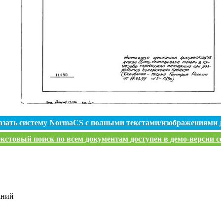
азать систему NormaCS с полными текстами/изображениями 
кстовый поиск по всем документам доступен в демо-версии с
аний