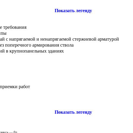
Показать легенду
е требования
ипы
вай с напрягаемой и ненапрягаемой стержневой арматурой
ез поперечного армирования ствола
ний в крупнопанельных зданиях
 приемки работ
Показать легенду
одекс» — 0+