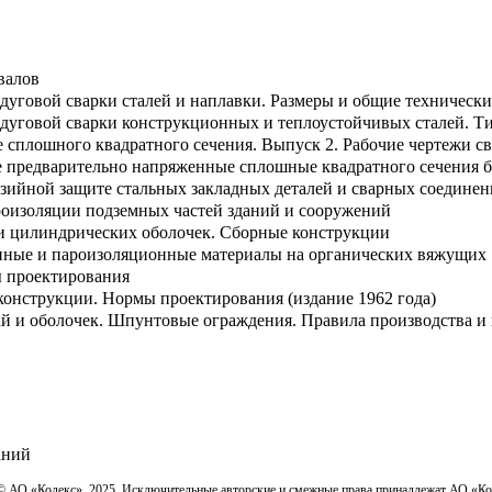
валов
дуговой сварки сталей и наплавки. Размеры и общие технически
 дуговой сварки конструкционных и теплоустойчивых сталей. Т
 сплошного квадратного сечения. Выпуск 2. Рабочие чертежи с
 предварительно напряженные сплошные квадратного сечения б
зийной защите стальных закладных деталей и сварных соедине
роизоляции подземных частей зданий и сооружений
и цилиндрических оболочек. Сборные конструкции
нные и пароизоляционные материалы на органических вяжущих
 проектирования
конструкции. Нормы проектирования (издание 1962 года)
й и оболочек. Шпунтовые ограждения. Правила производства и
аний
© АО «Кодекс», 2025. Исключительные авторские и смежные права принадлежат АО «К