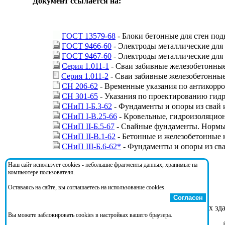
Документ ссылается на:
ГОСТ 13579-68
- Блоки бетонные для стен под
ГОСТ 9466-60
- Электроды металлические для 
ГОСТ 9467-60
- Электроды металлические для
Серия 1.011-1
- Сваи забивные железобетонные
Серия 1.011-2
- Сваи забивные железобетонные
СН 206-62
- Временные указания по антикорро
СН 301-65
- Указания по проектированию гид
СНиП I-Б.3-62
- Фундаменты и опоры из свай 
СНиП I-В.25-66
- Кровельные, гидроизоляцио
СНиП II-Б.5-67
- Свайные фундаменты. Нормы
СНиП II-В.1-62
- Бетонные и железобетонные 
СНиП III-Б.6-62*
- Фундаменты и опоры из сва
Наш сайт использует cookies - небольшие фрагменты данных, хранимые на
На документ ссылаются:
компьютере пользователя.
Оставаясь на сайте, вы соглашаетесь на использование cookies.
Согласен
Серия 2.110-1
- Детали фундаментов жилых зд
Вы можете заблокировать cookies в настройках вашего браузера.