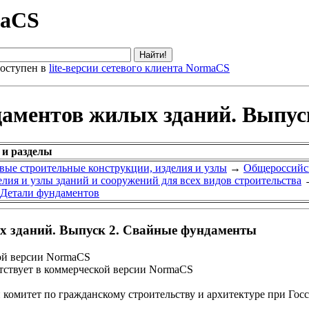
maCS
оступен в
lite-версии сетевого клиента NormaCS
ндаментов жилых зданий. Выпу
 и разделы
вые строительные конструкции, изделия и узлы
→
Общероссийск
лия и узлы зданий и сооружений для всех видов строительства
Детали фундаментов
х зданий. Выпуск 2. Свайные фундаменты
ой версии NormaCS
ствует в коммерческой версии NormaCS
омитет по гражданскому строительству и архитектуре при Госс