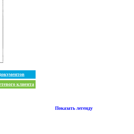
документов
етевого клиента
Показать легенду