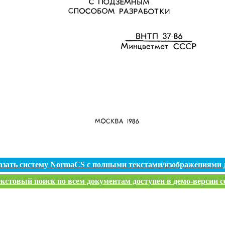
азать систему NormaCS с полными текстами/изображениями 
кстовый поиск по всем документам доступен в демо-версии с