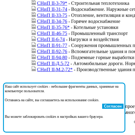
СНиП II-3-79*
- Строительная теплотехника
СНиП II-31-74
- Водоснабжение. Наружные се
СНиП II-33-75
- Отопление, вентиляция и кон
СНиП II-34-76
- Горячее водоснабжение
СНиП II-35-76*
- Котельные установки
СНиП II-46-75
- Промышленный транспорт
СНиП II-6-74
- Нагрузки и воздействия
СНиП II-91-77
- Сооружения промышленных п
СНиП II-92-76
- Вспомогательные здания и п
СНиП II-94-80
- Подземные горные выработки
СНиП II-Д.5-72
- Автомобильные дороги. Нор
СНиП II-М.2-72*
- Производственные здания
На документ ссылаются:
Наш сайт использует cookies - небольшие фрагменты данных, хранимые на
компьютере пользователя.
Оставаясь на сайте, вы соглашаетесь на использование cookies.
ВНТП 13-2-93
- Нормы технологического про
Согласен
РД 06-326-99
- Инструкция по разработке мно
Вы можете заблокировать cookies в настройках вашего браузера.