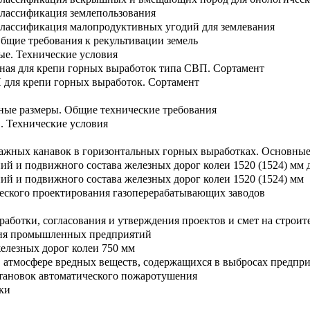
Классификация землепользования
Классификация малопродуктивных угодий для землевания
бщие требования к рекультивации земель
е. Технические условия
ьная для крепи горных выработок типа СВП. Сортамент
для крепи горных выработок. Сортамент
ные размеры. Общие технические требования
в. Технические условия
ажных канавок в горизонтальных горных выработках. Основны
й и подвижного состава железных дорог колеи 1520 (1524) мм 
ий и подвижного состава железных дорог колеи 1520 (1524) мм
ского проектирования газоперерабатывающих заводов
зработки, согласования и утверждения проектов и смет на строи
ия промышленных предприятий
елезных дорог колеи 750 мм
 в атмосфере вредных веществ, содержащихся в выбросах предпр
тановок автоматического пожаротушения
ки