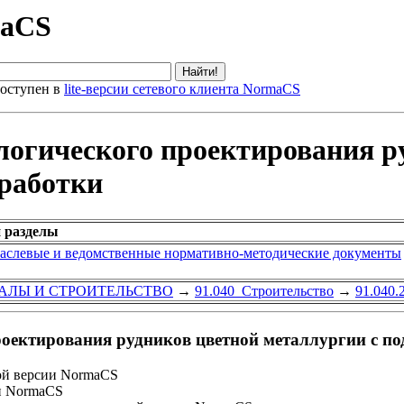
maCS
оступен в
lite-версии сетевого клиента NormaCS
огического проектирования р
зработки
 разделы
аслевые и ведомственные нормативно-методические документы
АЛЫ И СТРОИТЕЛЬСТВО
→
91.040 Строительство
→
91.040
ектирования рудников цветной металлургии с по
ой версии NormaCS
и NormaCS