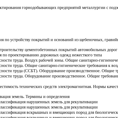
ектирования горнодобывающих предприятий металлургии с подз
ия по устройству покрытий и оснований из щебеночных, гравий
строительству цементобетонных покрытий автомобильных дорог
я по проектированию дорожных одежд нежесткого типа
сности труда. Воздух рабочей зоны. Общие санитарно-гигиенич
сности труда. Общие санитарно-гигиенические требования к воз
асности труда (ССБТ). Оборудование производственное. Общие т
асности труда. Оборудование производственное. Общие требован
естимость технических средств электромагнитная. Нормы качест
вация земель. Термины и определения
Классификация нарушенных земель для рекультивации
Классификация нарушенных земель для рекультивации
Классификация вскрышных и вмещающих пород для биологическо
Классификация вскрышных и вмещающих пород для биологическо