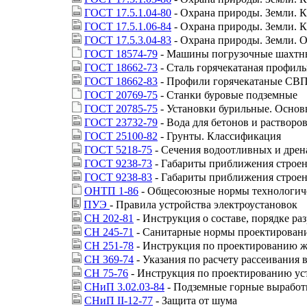
ГОСТ 17.5.1.04-80
- Охрана природы. Земли. 
ГОСТ 17.5.1.06-84
- Охрана природы. Земли. 
ГОСТ 17.5.3.04-83
- Охрана природы. Земли. О
ГОСТ 18574-79
- Машины погрузочные шахтны
ГОСТ 18662-73
- Сталь горячекатаная профил
ГОСТ 18662-83
- Профили горячекатаные СВП 
ГОСТ 20769-75
- Станки буровые подземные
ГОСТ 20785-75
- Установки бурильные. Основ
ГОСТ 23732-79
- Вода для бетонов и растворо
ГОСТ 25100-82
- Грунты. Классификация
ГОСТ 5218-75
- Сечения водоотливных и дрен
ГОСТ 9238-73
- Габариты приближения строени
ГОСТ 9238-83
- Габариты приближения строен
ОНТП 1-86
- Общесоюзные нормы технологиче
ПУЭ
- Правила устройства электроустановок
СН 202-81
- Инструкция о составе, порядке ра
СН 245-71
- Санитарные нормы проектирован
СН 251-78
- Инструкция по проектированию ж
СН 369-74
- Указания по расчету рассеивания
СН 75-76
- Инструкция по проектированию ус
СНиП 3.02.03-84
- Подземные горные выработ
СНиП II-12-77
- Защита от шума