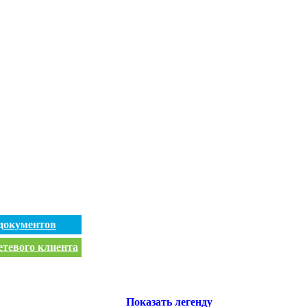
документов
етевого клиента
Показать легенду