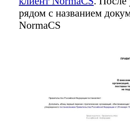
клиент NormaCS
. После
рядом с названием докум
NormaCS