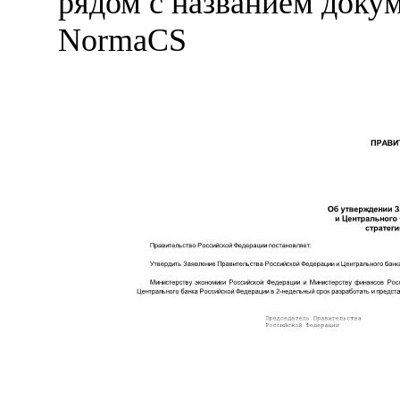
рядом с названием докум
NormaCS