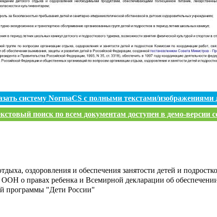
азать систему NormaCS с полными текстами/изображениями 
кстовый поиск по всем документам доступен в демо-версии с
тдыха, оздоровления и обеспечения занятости детей и подростко
 ООН о правах ребенка и Всемирной декларации об обеспечении
ой программы "Дети России"