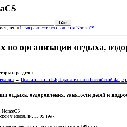
maCS
оступен в
lite-версии сетевого клиента NormaCS
х по организации отдыха, оздо
аторы и разделы
дерации
→
Правительство РФ; Правительство Российской Федер
и отдыха, оздоровления, занятости детей и подрос
и NormaCS
ской Федерации, 13.05.1997
вления, занятости детей и подростков в 1997 году