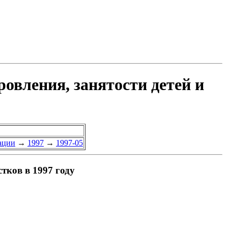
ровления, занятости детей и
ации
→
1997
→
1997-05
тков в 1997 году