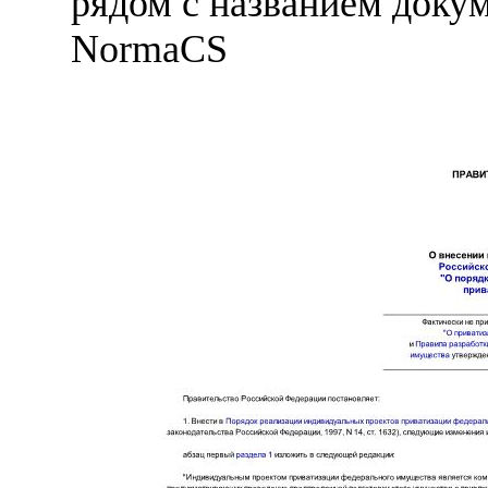
рядом с названием докум
NormaCS