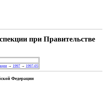
нспекции при Правительстве
ации
→
1997
→
1997-05
йской Федерации