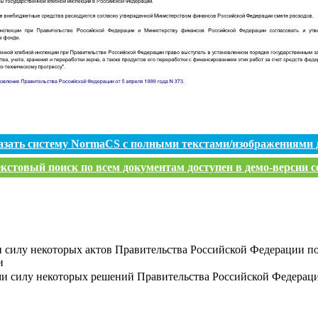
азать систему NormaCS с полными текстами/изображениями 
кстовый поиск по всем документам доступен в демо-версии с
силу некоторых актов Правительства Российской Федерации по в
и
и силу некоторых решений Правительства Российской Федераци