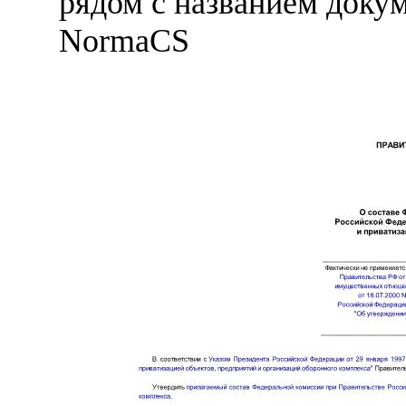
рядом с названием докум
NormaCS