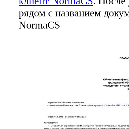
клиент NormaCS
. После
рядом с названием докум
NormaCS