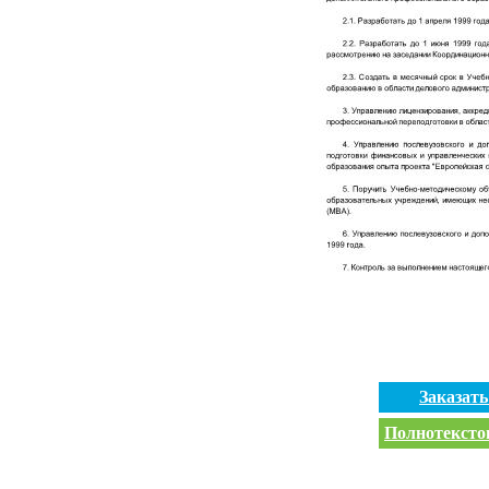
Заказат
Полнотекстов