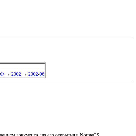
РФ
→
2002
→
2002-06
званием документа для его открытия в NormaCS