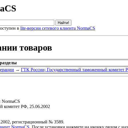
maCS
оступен в
lite-версии сетевого клиента NormaCS
ании товаров
 разделы
дерации
→
ГТК России; Государственный таможенный комитет 
и NormaCS
 комитет РФ, 25.06.2002
.2002, регистрационный № 3589.
клиент NormaCS
. После установки нажмите на иконку рядом с на