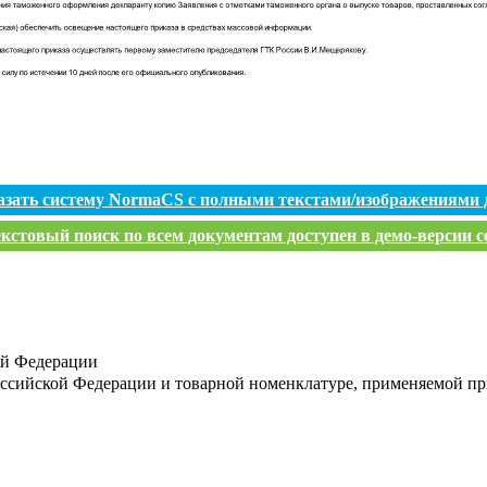
азать систему NormaCS с полными текстами/изображениями 
кстовый поиск по всем документам доступен в демо-версии с
ой Федерации
ссийской Федерации и товарной номенклатуре, применяемой пр