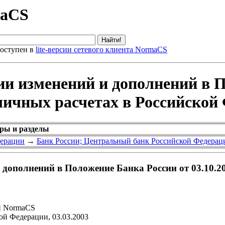
maCS
оступен в
lite-версии сетевого клиента NormaCS
ии изменений и дополнений в 
аличных расчетах в Российской
оры и разделы
дерации
→
Банк России; Центральный банк Российской Федерац
 дополнений в Положение Банка России от 03.10.2
и NormaCS
ой Федерации, 03.03.2003