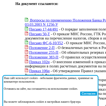
На документ ссылаются:
Вопросы по применению Положения Банка Росс
03.03.2003 N 1256-У
Письмо 17-44/491
- О порядке заполнения поле
Письмо 50-Т
- О приказе МНС России, ГТК Рос
документов на перечисление налогов, сборов и и
Письмо ФС-6-10/352
- О приказе МНС России, 
Положение 2-П
- О безналичных расчетах в Р
Положение 255-П
- Об обязательных резервах
Положение 383-П
- О правилах осуществления
Приказ 102н
- О внесении изменений в приказ
информации в полях расчетных документов на пе
Приказ 106н
- Об утверждении Правил указани
Российской Федерации
Наш сайт использует cookies - небольшие фрагменты данных, хранимые на
Приказ 15н
- О Порядке проведения территори
компьютере пользователя.
Приказ 16н
- О Порядке проведения территори
Оставаясь на сайте, вы соглашаетесь на использование cookies.
Приказ 197н
- О внесении изменений в приказ
информации в полях расчетных документов на пе
Согласен
Приказ ШС-3-10/201@
- Об утверждении Реко
Вы можете заблокировать cookies в настройках вашего браузера.