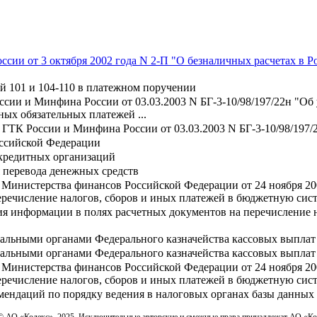
ии от 3 октября 2002 года N 2-П "О безналичных расчетах в Р
й 101 и 104-110 в платежном поручении
сии и Минфина России от 03.03.2003 N БГ-3-10/98/197/22н "О
ных обязательных платежей ...
ГТК России и Минфина России от 03.03.2003 N БГ-3-10/98/197/
оссийской Федерации
 кредитных организаций
 перевода денежных средств
 Министерства финансов Российской Федерации от 24 ноября 20
речисление налогов, сборов и иных платежей в бюджетную систе
я информации в полях расчетных документов на перечисление 
альными органами Федерального казначейства кассовых выплат 
альными органами Федерального казначейства кассовых выплат
 Министерства финансов Российской Федерации от 24 ноября 20
речисление налогов, сборов и иных платежей в бюджетную систе
мендаций по порядку ведения в налоговых органах базы данных
© АО «Кодекс», 2025. Исключительные авторские и смежные права принадлежат АО «К