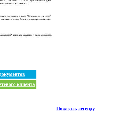
документов
етевого клиента
Показать легенду