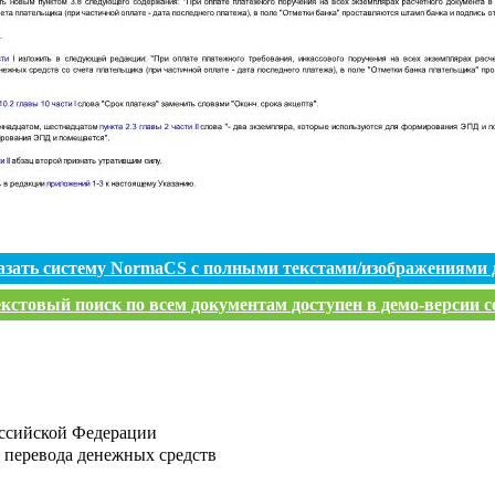
азать систему NormaCS с полными текстами/изображениями 
кстовый поиск по всем документам доступен в демо-версии с
оссийской Федерации
 перевода денежных средств