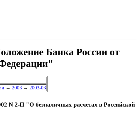
Положение Банка России от
 Федерации"
ии
→
2003
→
2003-03
002 N 2-П "О безналичных расчетах в Российской