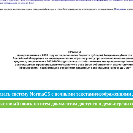
азать систему NormaCS с полными текстами/изображениями 
кстовый поиск по всем документам доступен в демо-версии с