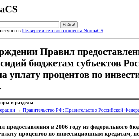
maCS
оступен в
lite-версии сетевого клиента NormaCS
рждении Правил предоставлени
бсидий бюджетам субъектов Ро
на уплату процентов по инвес
.
торы и разделы
дерации
→
Правительство РФ; Правительство Российской Федер
 предоставления в 2006 году из федерального бю
уплату процентов по инвестиционным кредитам, по