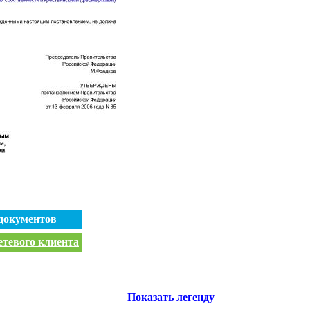
документов
етевого клиента
Показать легенду