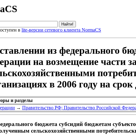
maCS
оступен в
lite-версии сетевого клиента NormaCS
оставлении из федерального б
ерации на возмещение части за
льскохозяйственными потреби
низациях в 2006 году на срок 
торы и разделы
дерации
→
Правительство РФ; Правительство Российской Федер
федерального бюджета субсидий бюджетам субъекто
 полученным сельскохозяйственными потребительс