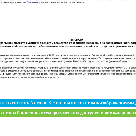
азать систему NormaCS с полными текстами/изображениями 
кстовый поиск по всем документам доступен в демо-версии с