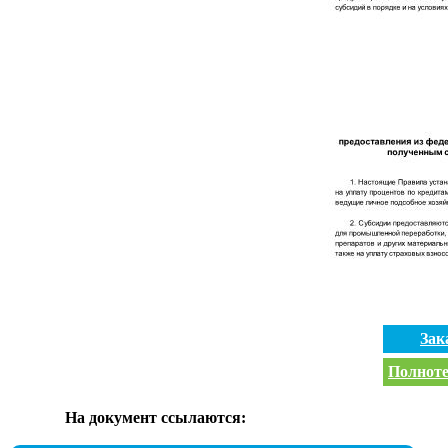
Зак
Полноте
На документ ссылаются: