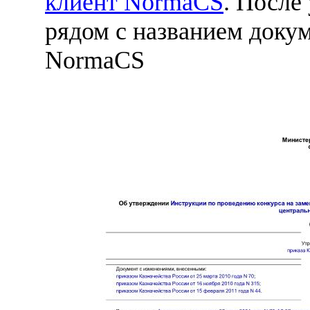
клиент NormaCS
. После
рядом с названием докум
NormaCS