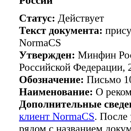
России
Статус:
Действует
Текст документа:
прису
NormaCS
Утвержден:
Минфин Рос
Российской Федерации, 
Обозначение:
Письмо 10
Наименование:
О реком
Дополнительные сведе
клиент NormaCS
. После
рядом с названием докум