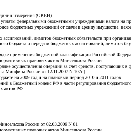
единиц измерения (ОКЕИ)
и уплаты федеральными бюджетными учреждениями налога на п
дов бюджетных учреждений от сдачи в аренду имущества, наход
 ассигнований, лимитов бюджетных обязательств при организа
ого бюджета и передачи бюджетных ассигнований, лимитов бюд
рядке применения бюджетной классификации Российской Федер
нормативных правовых актов Минсельхоза России
ядке осуществления операций за счет средств, поступающих в ф
аза Минфина России от 12.11.2007 N 107н)
джете на 2009 год и на плановый период 2010 и 2011 годов
ений в Бюджетный кодекс РФ в части регулирования бюджетного
ых актов РФ
инсельхоза России от 02.03.2009 N 81
нормативных правовых актов Минсельхоза России