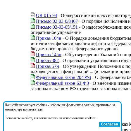
ОК 015-94
- Общероссийский классификатор 
Письмо 02-03-0/3467
- О порядке исчисления 
Письмо 03-03-05/151
- О налогообложении дохо
оперативное управление
Приказ 104н
- О Порядке доведения бюджетных
источникам финансирования дефицита федеральн
бюджетного процесса федерального уровня
Приказ 145н
- Об утверждении Указаний о по
Приказ 382
- О признании утратившими силу 
Приказ 57н
- Об утверждении Положения о пор
находящегося в федеральной ... (в редакции прик
Федеральный закон 204-ФЗ
- О федеральном бю
Федеральный закон 63-ФЗ
- О внесении измен
законодательством РФ отдельных законодательн
На документ ссылаются:
Наш сайт использует cookies - небольшие фрагменты данных, хранимые на
компьютере пользователя.
Оставаясь на сайте, вы соглашаетесь на использование cookies.
Приказ 342
- О внесении изменений в приказ М
Согласен
Приказ 382
- О признании утратившими силу 