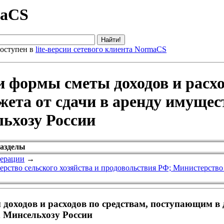
maCS
оступен в
lite-версии сетевого клиента NormaCS
 формы сметы доходов и расхо
жета от сдачи в аренду имуще
ьхозу России
разделы
дерации
→
рство сельского хозяйства и продовольствия РФ; Министерство
оходов и расходов по средствам, поступающим в д
 Минсельхозу России