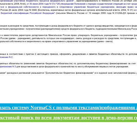
азать систему NormaCS с полными текстами/изображениями 
кстовый поиск по всем документам доступен в демо-версии с