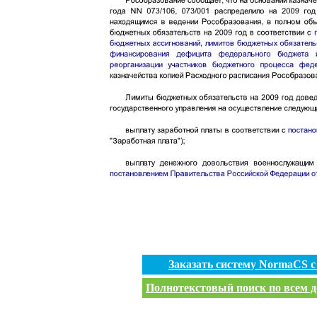
Заказать систему NormaCS 
Полнотекстовый поиск по всем д