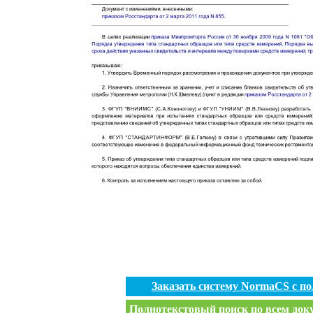
Заказать систему NormaCS с п
Полнотекстовый поиск по всем доку