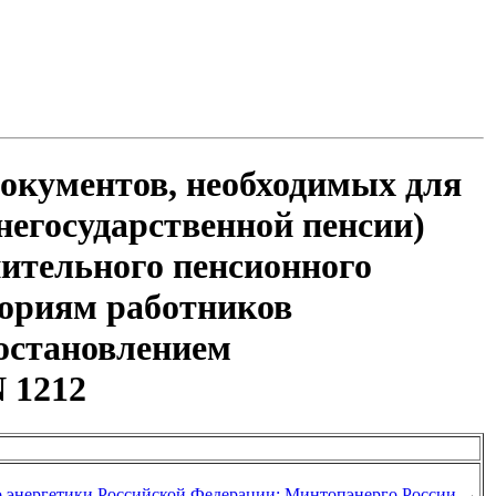
документов, необходимых для
негосударственной пенсии)
нительного пенсионного
гориям работников
остановлением
N 1212
о энергетики Российской Федерации; Минтопэнерго России
→