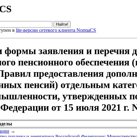
aCS
тупен в
lite-версии сетевого клиента NormaCS
 формы заявления и перечня 
ого пенсионного обеспечения (
 Правил предоставления допол
енных пенсий) отдельным кате
мышленности, утвержденных п
Федерации от 15 июля 2021 г. 
зделы
ации
→
во топлива и энергетики Российской Федерации; Министерств