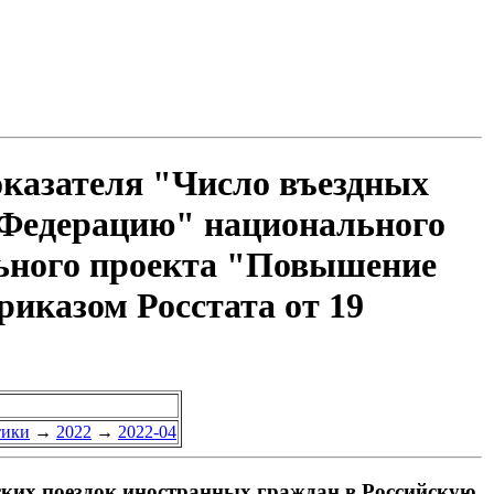
оказателя "Число въездных
 Федерацию" национального
льного проекта "Повышение
риказом Росстата от 19
тики
→
2022
→
2022-04
ских поездок иностранных граждан в Российскую