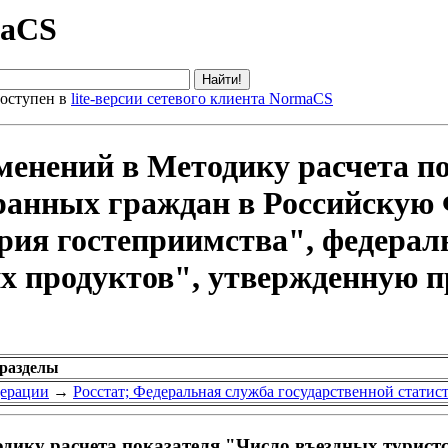
maCS
оступен в
lite-версии сетевого клиента NormaCS
менений в Методику расчета п
транных граждан в Российскую
трия гостеприимства", федера
х продуктов", утвержденную п
 разделы
дерации
→
Росстат; Федеральная служба государственной статис
одику расчета показателя "Число въездных турист