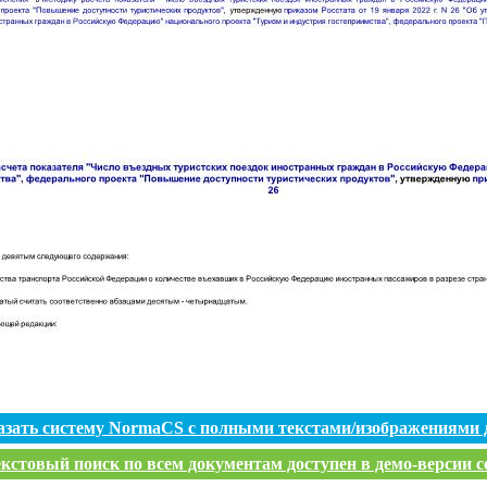
азать систему NormaCS с полными текстами/изображениями 
кстовый поиск по всем документам доступен в демо-версии с