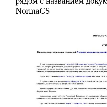
рядом с названием докум
NormaCS