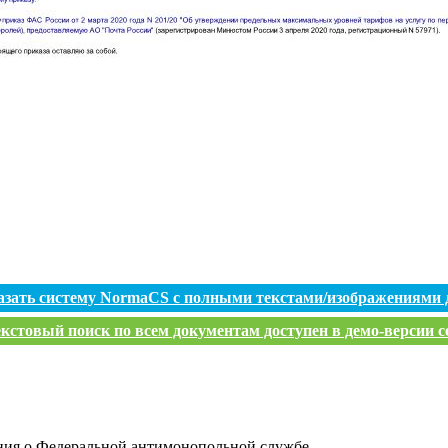
азать систему NormaCS с полными текстами/изображениями 
кстовый поиск по всем документам доступен в демо-версии с
ия о Федеральной антимонопольной службе