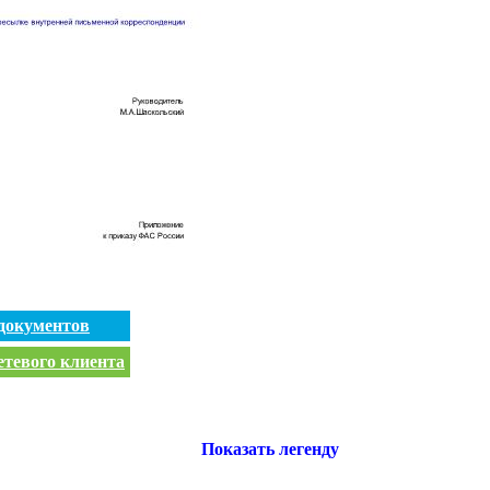
документов
етевого клиента
Показать легенду