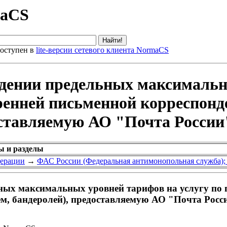
maCS
оступен в
lite-версии сетевого клиента NormaCS
ждении предельных максимальн
ренней письменной корреспонд
оставляемую АО "Почта России
ы и разделы
дерации
→
ФАС России (Федеральная антимонопольная служба);
ных максимальных уровней тарифов на услугу по 
ем, бандеролей), предоставляемую АО "Почта Росс