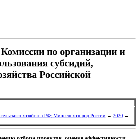
 Комиссии по организации и
ользования субсидий,
озяйства Российской
 сельского хозяйства РФ; Минсельхозпрод России
→
2020
→
дению отбора проектов, оценке эффективности