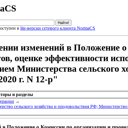
maCS
оступен в
lite-версии сетевого клиента NormaCS
ении изменений в Положение о
ов, оценке эффективности исп
ием Министерства сельского х
020 г. N 12-р"
аторы и разделы
дерации
→
рство сельского хозяйства и продовольствия РФ; Министерство
 в Положение о Комиссии по организации и прове