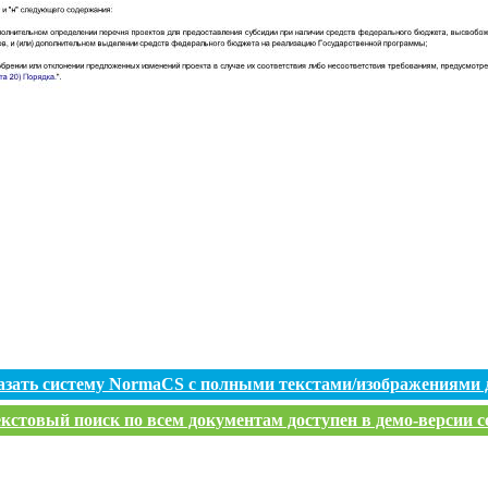
азать систему NormaCS с полными текстами/изображениями 
кстовый поиск по всем документам доступен в демо-версии с