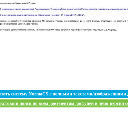
азать систему NormaCS с полными текстами/изображениями 
кстовый поиск по всем документам доступен в демо-версии с