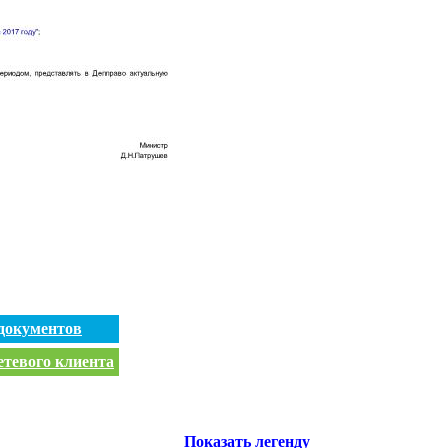
документов
етевого клиента
Показать легенду