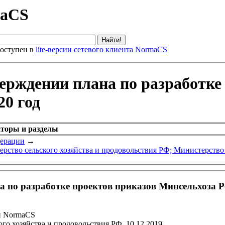
maCS
оступен в
lite-версии сетевого клиента NormaCS
ерждении плана по разработке
20 год
аторы и разделы
дерации
→
рство сельского хозяйства и продовольствия РФ; Министерство
 по разработке проектов приказов Минсельхоза Ро
и NormaCS
го хозяйства и продовольствия РФ, 10.12.2019