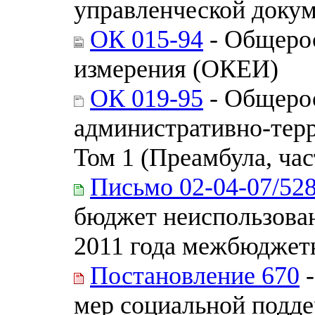
управленческой доку
ОК 015-94
- Общерос
измерения (ОКЕИ)
ОК 019-95
- Общерос
административно-тер
Том 1 (Преамбула, час
Письмо 02-04-07/52
бюджет неиспользован
2011 года межбюджет
Постановление 670
-
мер социальной подде