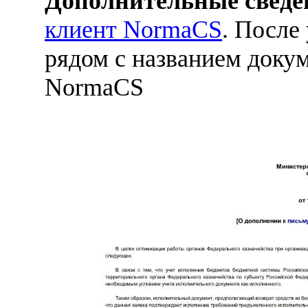
Дополнительные сведе
клиент NormaCS
. После
рядом с названием докум
NormaCS