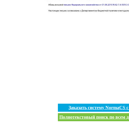
Заказать систему NormaCS 
Полнотекстовый поиск по всем д