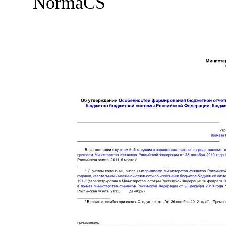
NormaCS