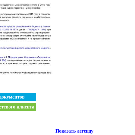
документов
етевого клиента
Показать легенду