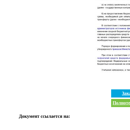
Зак
Полноте
Документ ссылается на: