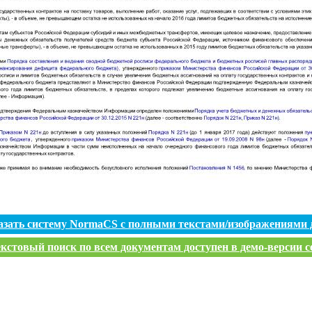
азать систему NormaCS с полными текстами/изображениями 
кстовый поиск по всем документам доступен в демо-версии с