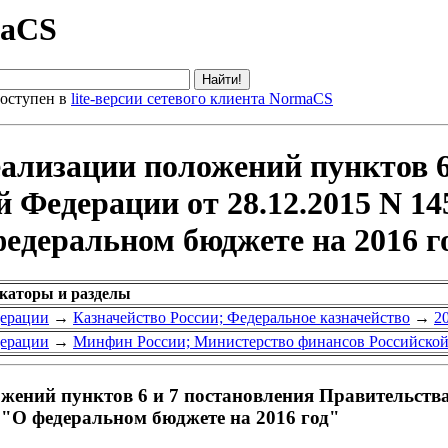
maCS
оступен в
lite-версии сетевого клиента NormaCS
еализации положений пунктов 6
 Федерации от 28.12.2015 N 14
едеральном бюджете на 2016 г
икаторы и разделы
дерации
→
Казначейство России; Федеральное казначейство
→
2
дерации
→
Минфин России; Министерство финансов Российско
жений пунктов 6 и 7 постановления Правительства
 "О федеральном бюджете на 2016 год"