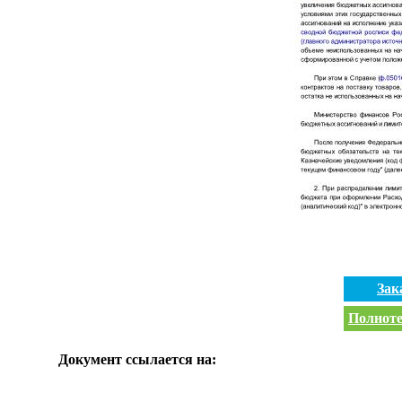
Зак
Полноте
Документ ссылается на: