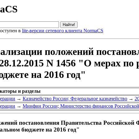
maCS
оступен в
lite-версии сетевого клиента NormaCS
реализации положений постано
28.12.2015 N 1456 "О мерах по
джете на 2016 год"
икаторы и разделы
дерации
→
Казначейство России; Федеральное казначейство
→
2
дерации
→
Минфин России; Министерство финансов Российско
жений постановления Правительства Российской Фе
альном бюджете на 2016 год"