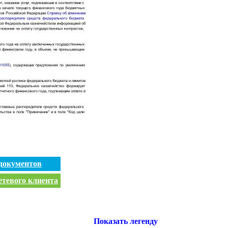
документов
етевого клиента
Показать легенду