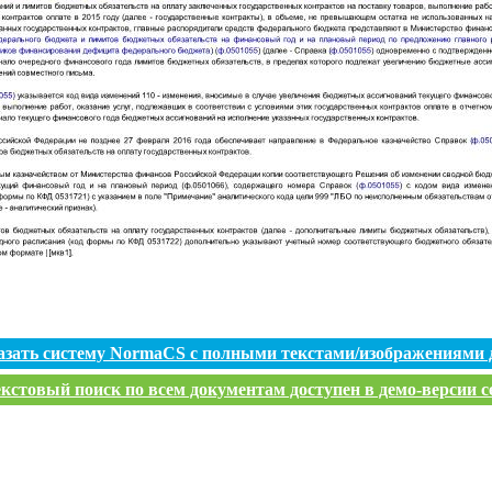
азать систему NormaCS с полными текстами/изображениями 
кстовый поиск по всем документам доступен в демо-версии с