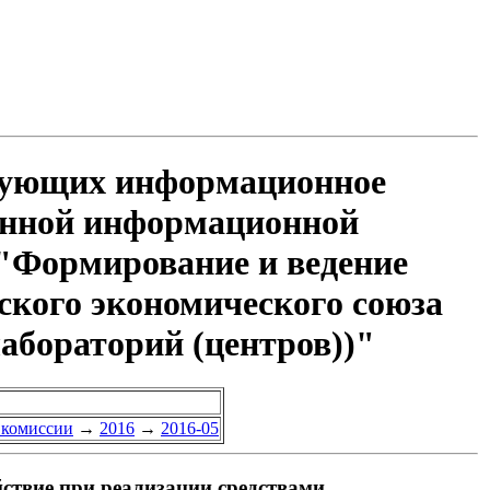
ирующих информационное
ванной информационной
 "Формирование и ведение
йского экономического союза
абораторий (центров))"
 комиссии
→
2016
→
2016-05
ствие при реализации средствами