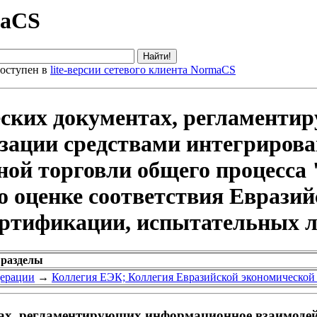
maCS
оступен в
lite-версии сетевого клиента NormaCS
еских документах, регламент
изации средствами интегриро
ной торговли общего процесса
по оценке соответствия Еврази
сертификации, испытательных л
 разделы
дерации
→
Коллегия ЕЭК; Коллегия Евразийской экономической
ах, регламентирующих информационное взаимодей