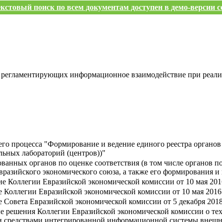
кстовый поиск по всем документам доступен в демо-версии с
, регламентирующих информационное взаимодействие при реал
его процесса "Формирование и ведение единого реестра органов
льных лабораторий (центров))"
ванных органов по оценке соответствия (в том числе органов п
вразийского экономического союза, а также его формирования и
е Коллегии Евразийской экономической комиссии от 10 мая 2016
 Коллегии Евразийской экономической комиссии от 10 мая 2016 
 Совета Евразийской экономической комиссии от 5 декабря 2018 
ые решения Коллегии Евразийской экономической комиссии о т
и средствами интегрированной информационной системы внешн