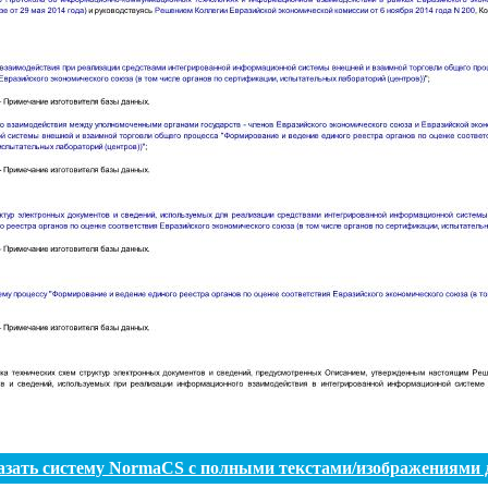
азать систему NormaCS с полными текстами/изображениями 