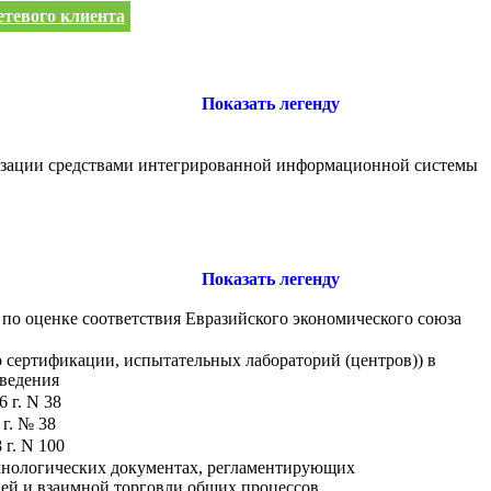
етевого клиента
Показать легенду
изации средствами интегрированной информационной системы
Показать легенду
 по оценке соответствия Евразийского экономического союза
о сертификации, испытательных лабораторий (центров)) в
 ведения
 г. N 38
г. № 38
г. N 100
ехнологических документах, регламентирующих
ей и взаимной торговли общих процессов