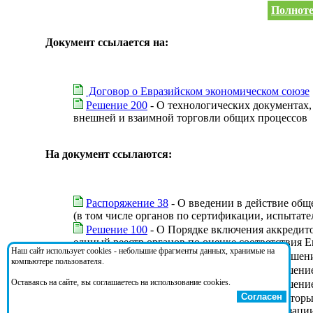
Полноте
Документ ссылается на:
Договор о Евразийском экономическом союзе
Решение 200
- О технологических документах
внешней и взаимной торговли общих процессов
На документ ссылаются:
Распоряжение 38
- О введении в действие общ
(в том числе органов по сертификации, испытате
Решение 100
- О Порядке включения аккредито
единый реестр органов по оценке соответствия Е
Наш сайт использует cookies - небольшие фрагменты данных, хранимые на
Решение 183
- О внесении изменений в Решени
компьютере пользователя.
Решение 59
- О внесении изменений в Решение
Оставаясь на сайте, вы соглашаетесь на использование cookies.
Решение 62
- О внесении изменений в Решение
Согласен
Решение 9
- О внесении изменений в некотор
информационное взаимодействие при реализаци