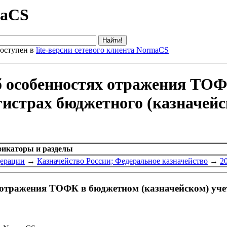
maCS
оступен в
lite-версии сетевого клиента NormaCS
Об особенностях отражения ТО
егистрах бюджетного (казначей
ификаторы и разделы
дерации
→
Казначейство России; Федеральное казначейство
→
2
 отражения ТОФК в бюджетном (казначейском) учет