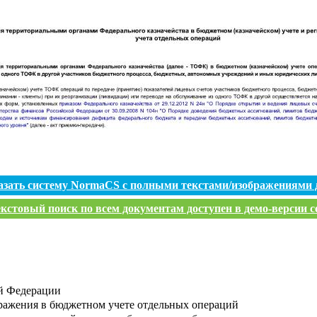
азать систему NormaCS с полными текстами/изображениями 
кстовый поиск по всем документам доступен в демо-версии с
й Федерации
тражения в бюджетном учете отдельных операций