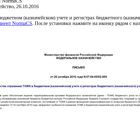
и NormaCS
йство, 26.10.2016
джетном (казначейском) учете и регистрах бюджетного (казначе
клиент NormaCS
. После установки нажмите на иконку рядом с на