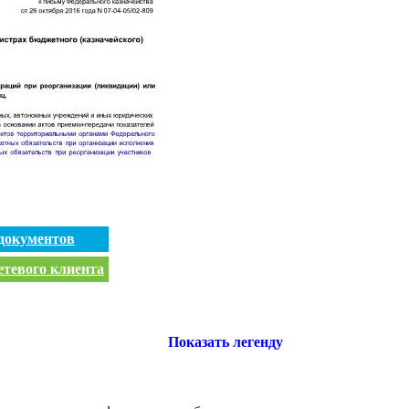
документов
етевого клиента
Показать легенду