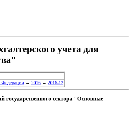
хгалтерского учета для
тва"
й Федерации
→
2016
→
2016-12
ий государственного сектора "Основные