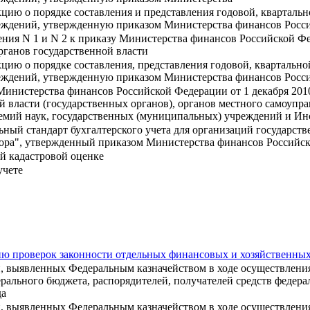
цию о порядке составления и представления годовой, квартальн
дений, утвержденную приказом Министерства финансов Россий
ния N 1 и N 2 к приказу Министерства финансов Российской Фед
органов государственной власти
цию о порядке составления, представления годовой, квартально
дений, утвержденную приказом Министерства финансов Российс
Министерства финансов Российской Федерации от 1 декабря 201
ой власти (государственных органов), органов местного самоуп
емий наук, государственных (муниципальных) учреждений и Ин
ный стандарт бухгалтерского учета для организаций государств
тора", утвержденный приказом Министерства финансов Российско
й кадастровой оценке
учете
ю проверок законности отдельных финансовых и хозяйственны
й, выявленных Федеральным казначейством в ходе осуществлен
рального бюджета, распорядителей, получателей средств федер
да
й, выявленных Федеральным казначейством в ходе осуществлени