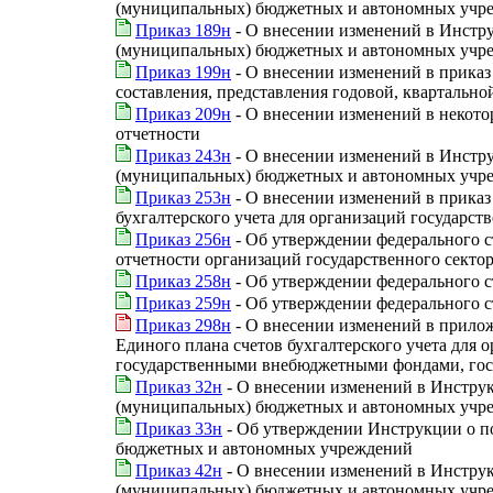
(муниципальных) бюджетных и автономных учреж
Приказ 189н
- О внесении изменений в Инстру
(муниципальных) бюджетных и автономных учреж
Приказ 199н
- О внесении изменений в приказ
составления, представления годовой, кварталь
Приказ 209н
- О внесении изменений в некото
отчетности
Приказ 243н
- О внесении изменений в Инстру
(муниципальных) бюджетных и автономных учреж
Приказ 253н
- О внесении изменений в приказ
бухгалтерского учета для организаций государст
Приказ 256н
- Об утверждении федерального ст
отчетности организаций государственного секто
Приказ 258н
- Об утверждении федерального ст
Приказ 259н
- Об утверждении федерального с
Приказ 298н
- О внесении изменений в прилож
Единого плана счетов бухгалтерского учета для 
государственными внебюджетными фондами, гос
Приказ 32н
- О внесении изменений в Инструк
(муниципальных) бюджетных и автономных учреж
Приказ 33н
- Об утверждении Инструкции о по
бюджетных и автономных учреждений
Приказ 42н
- О внесении изменений в Инструк
(муниципальных) бюджетных и автономных учр