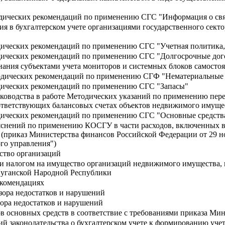
дических рекомендаций по применению СГС "Информация о свя
я в бухгалтерском учете организациями государственного сект
ических рекомендаций по применению СГС "Учетная политика,
дических рекомендаций по применению СГС "Долгосрочные до
нания субъектами учета мониторов и системных блоков самосто
одических рекомендаций по применению СГФ "Нематериальные
дических рекомендаций по применению СГС "Запасы"
уководства в работе Методических указаний по применению пер
оответствующих балансовых счетах объектов недвижимого имуще
дических рекомендаций по применению СГС "Основные средств
яснений по применению КОСГУ в части расходов, включенных 
(приказ Министерства финансов Российской Федерации от 29 н
го управления")
ство организаций
и налогом на имущество организаций недвижимого имущества, и
уганской Народной Республики
екомендациях
зора недостатков и нарушений
ора недостатков и нарушений
в основных средств в соответствие с требованиями приказа Мин
й законодательства о бухгалтерском учете к формированию уче