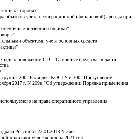
занных сторонах"
ора объектов учета неоперационной (финансовой) аренды при
 оценочные значения и ошибки"
говоры"
ятельными объектами учета основных средств
 активы"
еходных положений СГС "Основные средства" в части
ства
а"
в группы 200 "Расходы" КОСГУ и 300 "Поступление
оября 2017 г. N 209н "Об утверждении Порядка применения
спользуемого на праве оперативного управления
здрава России от 22.01.2018 N 26н
тной политики учреждения на 2021 год