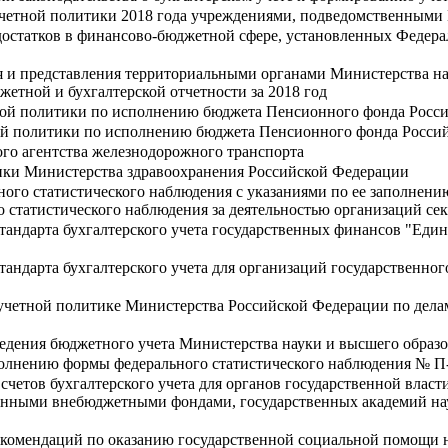
учетной политики 2018 года учреждениями, подведомственными
достатков в финансово-бюджетной сфере, установленных Федера
я и представления территориальными органами Министерства н
тной и бухгалтерской отчетности за 2018 год
ой политики по исполнению бюджета Пенсионного фонда Росс
ой политики по исполнению бюджета Пенсионного фонда Росси
го агентства железнодорожного транспорта
ики Министерства здравоохранения Российской Федерации
ого статистического наблюдения с указаниями по ее заполнен
 статистического наблюдения за деятельностью организаций сек
тандарта бухгалтерского учета государственных финансов "Един
тандарта бухгалтерского учета для организаций государственно
учетной политике Министерства Российской Федерации по дела
едения бюджетного учета Министерства науки и высшего образ
полнению формы федерального статистического наблюдения № П
четов бухгалтерского учета для органов государственной власти
венными внебюджетными фондами, государственных академий на
комендаций по оказанию государственной социальной помощи н