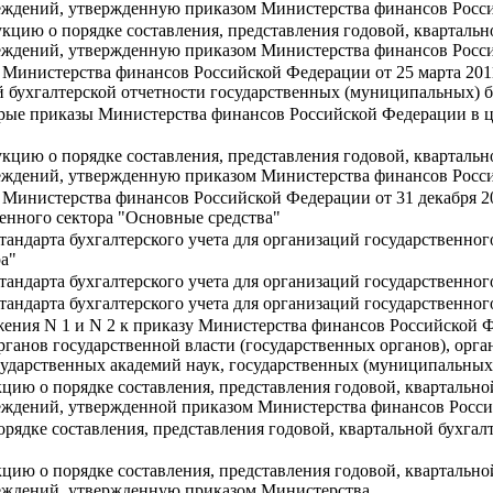
дений, утвержденную приказом Министерства финансов Россий
кцию о порядке составления, представления годовой, квартальн
дений, утвержденную приказом Министерства финансов Российс
 Министерства финансов Российской Федерации от 25 марта 201
ной бухгалтерской отчетности государственных (муниципальных
рые приказы Министерства финансов Российской Федерации в це
кцию о порядке составления, представления годовой, квартальн
дений, утвержденную приказом Министерства финансов Российс
 Министерства финансов Российской Федерации от 31 декабря 20
венного сектора "Основные средства"
андарта бухгалтерского учета для организаций государственног
ра"
андарта бухгалтерского учета для организаций государственног
тандарта бухгалтерского учета для организаций государственног
ения N 1 и N 2 к приказу Министерства финансов Российской Фе
органов государственной власти (государственных органов), орг
ударственных академий наук, государственных (муниципальных
цию о порядке составления, представления годовой, квартально
дений, утвержденной приказом Министерства финансов Российс
рядке составления, представления годовой, квартальной бухга
цию о порядке составления, представления годовой, квартально
еждений, утвержденную приказом Министерства