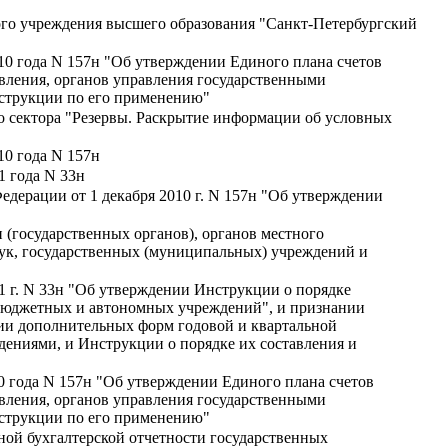
ого учреждения высшего образования "Санкт-Петербургский
10 года N 157н "Об утверждении Единого плана счетов
равления, органов управления государственными
струкции по его применению"
го сектора "Резервы. Раскрытие информации об условных
10 года N 157н
1 года N 33н
дерации от 1 декабря 2010 г. N 157н "Об утверждении
 (государственных органов), органов местного
ук, государственных (муниципальных) учреждений и
1 г. N 33н "Об утверждении Инструкции о порядке
 бюджетных и автономных учреждений", и признании
нии дополнительных форм годовой и квартальной
ениями, и Инструкции о порядке их составления и
0 года N 157н "Об утверждении Единого плана счетов
равления, органов управления государственными
струкции по его применению"
ной бухгалтерской отчетности государственных