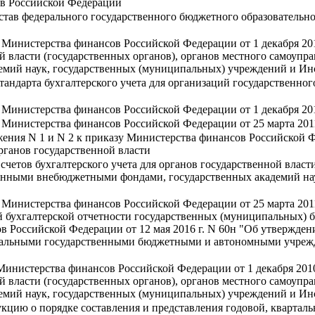
в Российской Федерации
став федерального государственного бюджетного образовательн
 Министерства финансов Российской Федерации от 1 декабря 20
ой власти (государственных органов), органов местного самоуп
емий наук, государственных (муниципальных) учреждений и Ин
тандарта бухгалтерского учета для организаций государственно
 Министерства финансов Российской Федерации от 1 декабря 20
 Министерства финансов Российской Федерации от 25 марта 201
ения N 1 и N 2 к приказу Министерства финансов Российской Фе
органов государственной власти
четов бухгалтерского учета для органов государственной власти
венными внебюджетными фондами, государственных академий на
 Министерства финансов Российской Федерации от 25 марта 201
ой бухгалтерской отчетности государственных (муниципальных)
 Российской Федерации от 12 мая 2016 г. N 60н "Об утвержде
еральными государственными бюджетными и автономными учрежд
Министерства финансов Российской Федерации от 1 декабря 201
ой власти (государственных органов), органов местного самоуп
емий наук, государственных (муниципальных) учреждений и Ин
кцию о порядке составления и представления годовой, кварталь