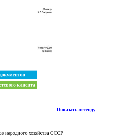
документов
етевого клиента
Показать легенду
ов народного хозяйства СССР