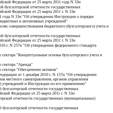
ской Федерации от 25 марта 2011 года N 33н
ой бухгалтерской отчетности государственных
кой Федерации от 25 марта 2011 г. N 33н
1 года N 33н "Об утверждении Инструкции о порядке
) бюджетных и автономных учреждений"
лях совершенствования бюджетного (бухгалтерского) учета и
ой бухгалтерской отчетности государственных
кой Федерации от 25 марта 2011 г. N 33н
16 г. N 257н "Об утверждении федерального стандарта
о сектора "Концептуальные основы бухгалтерского учета и
о сектора "Аренда"
о сектора "Обесценение активов"
дерации от 1 декабря 2010 г. N 157н "Об утверждении
анов местного самоуправления, органов управления
) учреждений и Инструкции по его применению"
й бухгалтерской отчетности государственных
кой Федерации от 25 марта 2011 г. N 33н
лтерской отчетности государственных (муниципальных)
й бухгалтерской отчетности государственных