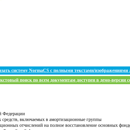
азать систему NormaCS с полными текстами/изображениями 
кстовый поиск по всем документам доступен в демо-версии с
й Федерации
 средств, включаемых в амортизационные группы
ционных отчислений на полное восстановление основных фонд