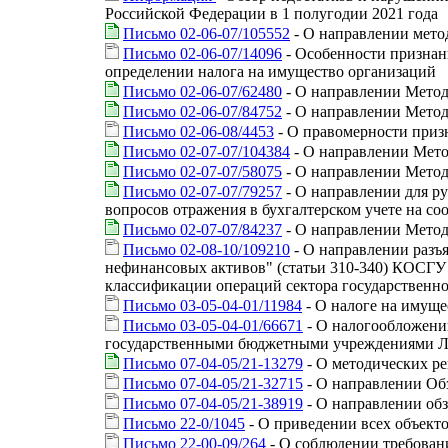
Российской Федерации в 1 полугодии 2021 года
Письмо 02-06-07/105552
- О направлении мето
Письмо 02-06-07/14096
- Особенности признани
определении налога на имущество организаций
Письмо 02-06-07/62480
- О направлении Метод
Письмо 02-06-07/84752
- О направлении Мето
Письмо 02-06-08/4453
- О правомерности приз
Письмо 02-07-07/104384
- О направлении Мет
Письмо 02-07-07/58075
- О направлении Мето
Письмо 02-07-07/79257
- О направлении для р
вопросов отражения в бухгалтерском учете на с
Письмо 02-07-07/84237
- О направлении Мето
Письмо 02-08-10/109210
- О направлении разъ
нефинансовых активов" (статьи 310-340) КОСГУ 
классификации операций сектора государственно
Письмо 03-05-04-01/11984
- О налоге на имуще
Письмо 03-05-04-01/66671
- О налогообложени
государственными бюджетными учреждениями Л
Письмо 07-04-05/21-13279
- О методических р
Письмо 07-04-05/21-32715
- О направлении Об
Письмо 07-04-05/21-38919
- О направлении обз
Письмо 22-0/1045
- О приведении всех объекто
Письмо 22-00-09/264
- О соблюдении требовани