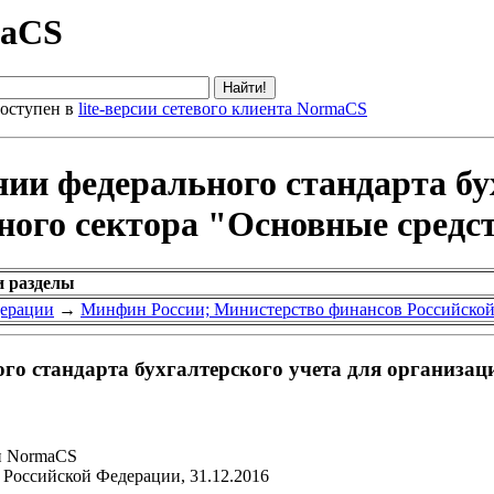
maCS
оступен в
lite-версии сетевого клиента NormaCS
ии федерального стандарта бу
ного сектора "Основные средс
и разделы
дерации
→
Минфин России; Министерство финансов Российско
о стандарта бухгалтерского учета для организац
и NormaCS
Российской Федерации, 31.12.2016