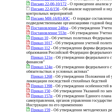
Письмо 22-00-10/172
- О проведении анализа 
Письмо 22-6/156
- Об анализе нарушений и не
контрольных мероприятий
Письмо МН-16/83-ЮС
- О порядке составлени
подведомственными организациями годовой бюдже
Постановление 248па
- Об утверждении Учетн
Постановление 553п
- Об утверждении Учетн
Приказ 10
- Об учетных политиках Федерально
Приказ 1017
- Об утверждении учетной полит
Приказ 112
- Об утверждении формы федеральн
образования Российской Федерации федерального
Приказ 121н
- Об утверждении федерального с
финансов"
Приказ 124н
- Об утверждении федерального с
обязательствах и условных активах"
Приказ 1268
- Об утверждении Положения об 
ликвидации последствий стихийных бедствий
Приказ 1398
- Об утверждении особенностей в
Приказ 150
- Об утверждении Указаний по за
Приказ 157н
- Об утверждении Единого плана с
самоуправления, органов управления государст
Инструкции по его применению
Приказ 159
- Об утверждении методических ре