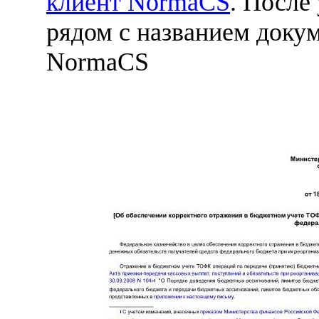
клиент NormaCS
. После
рядом с названием докум
NormaCS