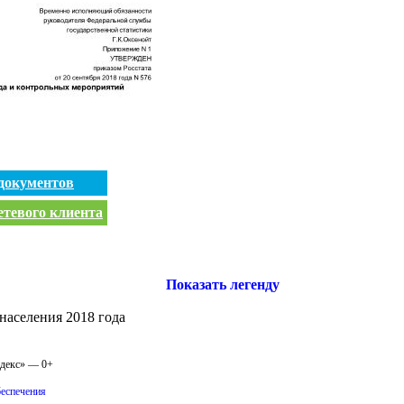
документов
етевого клиента
Показать легенду
аселения 2018 года
одекс» — 0+
беспечения