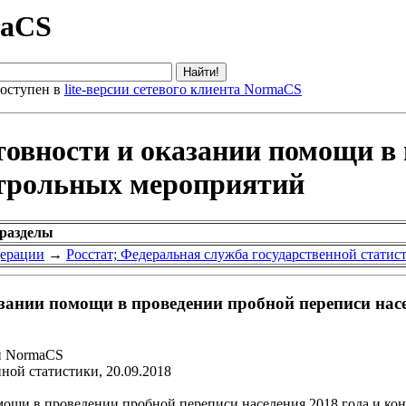
maCS
оступен в
lite-версии сетевого клиента NormaCS
товности и оказании помощи в
онтрольных мероприятий
 разделы
дерации
→
Росстат; Федеральная служба государственной статис
азании помощи в проведении пробной переписи нас
и NormaCS
ной статистики, 20.09.2018
мощи в проведении пробной переписи населения 2018 года и к