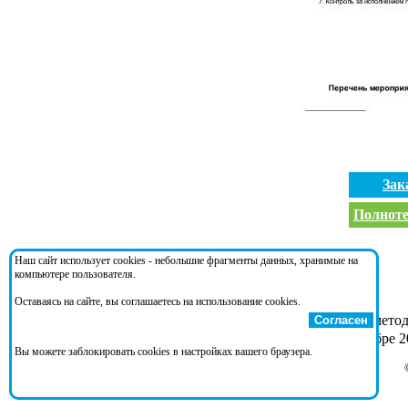
Зак
Полноте
Документ ссылается на:
Наш сайт использует cookies - небольшие фрагменты данных, хранимые на
компьютере пользователя.
Оставаясь на сайте, вы соглашаетесь на использование cookies.
Приказ 441
- Об утверждении Основных метод
Согласен
Распоряжение 58-р
- О проведении в октябре 2
Вы можете заблокировать cookies в настройках вашего браузера.