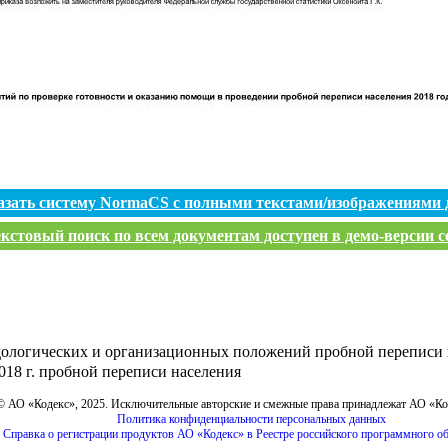
азать систему NormaCS с полными текстами/изображениями 
кстовый поиск по всем документам доступен в демо-версии с
ологических и организационных положений пробной переписи н
018 г. пробной переписи населения
© АО «Кодекс», 2025. Исключительные авторские и смежные права принадлежат АО «К
Политика конфиденциальности персональных данных
Справка о регистрации продуктов АО «Кодекс» в Реестре российского программного о