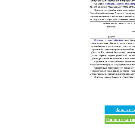
Заказат
Полнотекстов