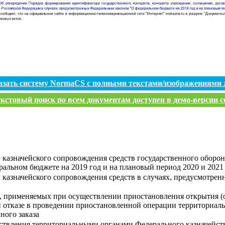
азать систему NormaCS с полными текстами/изображениями 
кстовый поиск по всем документам доступен в демо-версии с
казначейского сопровождения средств государственного оборонн
льном бюджете на 2019 год и на плановый период 2020 и 2021
 казначейского сопровождения средств в случаях, предусмотре
 применяемых при осуществлении приостановления открытия (о
 отказе в проведении приостановленной операции территориал
ного заказа
ствления территориальными органами Федерального казначейст