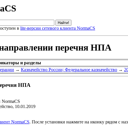
maCS
оступен в
lite-версии сетевого клиента NormaCS
О направлении перечня НПА
ификаторы и разделы
дерации
→
Казначейство России; Федеральное казначейство
→
2
перечня НПА
и NormaCS
йство, 10.01.2019
клиент NormaCS
. После установки нажмите на иконку рядом с на