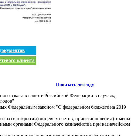
документов
етевого клиента
Показать легенду
ого заказа в валюте Российской Федерации в случаях,
 годов"
нных Федеральным законом "О федеральном бюджете на 2019
тказа в открытии) лицевых счетов, приостановления (отмены
ьными органами Федерального казначейства при казначейском
ва санкционирования расходов, источником финансового