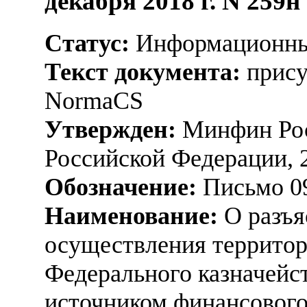
декабря 2018 г. N 259н
Статус:
Информационны
Текст документа:
прису
NormaCS
Утвержден:
Минфин Рос
Российской Федерации, 
Обозначение:
Письмо 09
Наименование:
О разъя
осуществления террито
Федерального казначейс
источником финансового