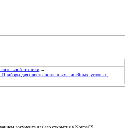
слительной техники
→
 Приборы для пространственных, линейных, угловых,
званием документа для его открытия в NormaCS