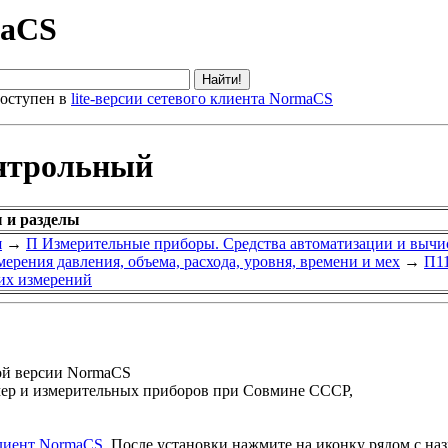
maCS
оступен в
lite-версии сетевого клиента NormaCS
онтрольный
 и разделы
я
→
П Измерительные приборы. Средства автоматизации и вычи
ерения давления, объема, расхода, уровня, времени и мех
→
П11
их измерений
ой версии NormaCS
мер и измерительных приборов при Совмине СССР,
клиент NormaCS
. После установки нажмите на иконку рядом с на