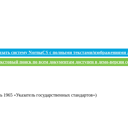
азать систему NormaCS с полными текстами/изображениями 
кстовый поиск по всем документам доступен в демо-версии с
ь 1965 «Указатель государственных стандартов»)