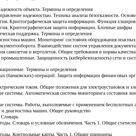
Надежность объекта. Термины и определения
Управление надежностью. Техника анализа безотказности. Осно
гия. Криптографическая защита информации. Функция хэширов
гия. Криптографическая защита информации. Блочные шифры
ическая поддержка. Термины и определения
иагностика машин. Мониторинг состояния оборудования опасных
окументооборота. Взаимодействие систем управления документ
ия самолетов и вертолетов. Общие требования и нормы качества
промышленные. Защищенность (кибербезопасность) сети и систе
иационные. Термины и определения
ых (банковских) операций. Защита информации финансовых орг
ектрическим током. Общие положения для электроустановок и э
е системы. Автоматическая система мониторинга состояния ли
е системы. Работы, выполняемые с применением беспилотных 
я и диагностика машин. Общее руководство
 Словарь
тоды. Словарь и условные обозначения. Часть 1. Общие статист
етоды. Контрольные карты. Часть 1. Общие принципы