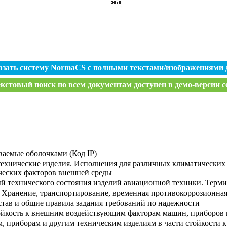
азать систему NormaCS с полными текстами/изображениями 
кстовый поиск по всем документам доступен в демо-версии с
ваемые оболочками (Код IP)
ехнические изделия. Исполнения для различных климатических 
ческих факторов внешней среды
й технического состояния изделий авиационной техники. Терм
. Хранение, транспортирование, временная противокоррозионна
став и общие правила задания требований по надежности
йкость к внешним воздействующим факторам машин, приборов и
, приборам и другим техническим изделиям в части стойкости