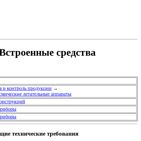
Встроенные средства
я и контроль продукции
→
смические летательные аппараты
конструкций
приборы
приборы
щие технические требования