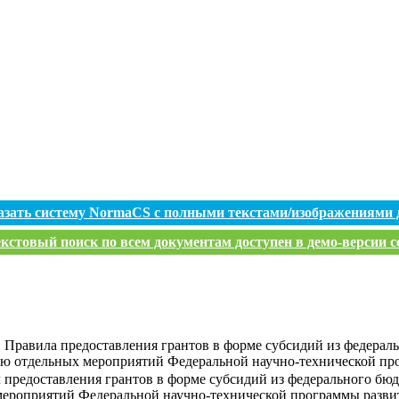
азать систему NormaCS с полными текстами/изображениями 
кстовый поиск по всем документам доступен в демо-версии с
 Правила предоставления грантов в форме субсидий из федера
ию отдельных мероприятий Федеральной научно-технической про
 предоставления грантов в форме субсидий из федерального бю
мероприятий Федеральной научно-технической программы развит