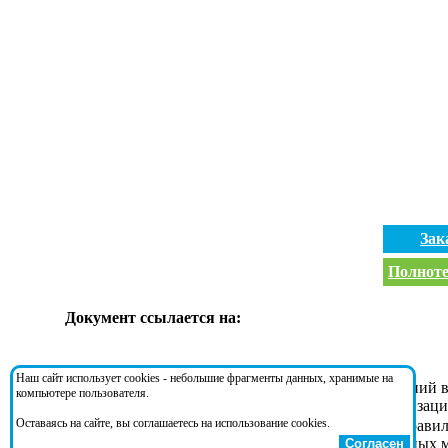
Зак
Полноте
Документ ссылается на:
Наш сайт использует cookies - небольшие фрагменты данных, хранимые на
Постановление 1175
- О внесении изменений в
компьютере пользователя.
организациям высшего образования на реализац
Оставаясь на сайте, вы соглашаетесь на использование cookies.
Постановление 1930
- Об утверждении Правил
высшего образования на реализацию отдельных 
Согласен