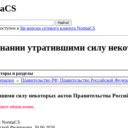
maCS
оступен в
lite-версии сетевого клиента NormaCS
знании утратившими силу нек
аторы и разделы
дерации
→
Правительство РФ; Правительство Российской Федер
шими силу некоторых актов Правительства Росси
йшее обновление.
и NormaCS
ской Федерации, 30.06.2026