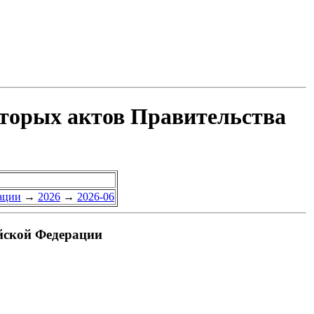
оторых актов Правительства
ации
→
2026
→
2026-06
йской Федерации