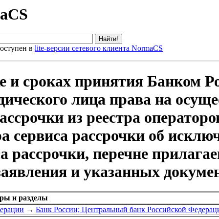
maCS
оступен в
lite-версии сетевого клиента NormaCS
е и сроках принятия Банком Р
дического лица права на осуще
ссрочки из реестра операторов
а сервиса рассрочки об исключ
са рассрочки, перечне прилаг
заявления и указанных докуме
оры и разделы
дерации
→
Банк России; Центральный банк Российской Федерац