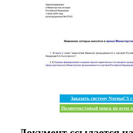
Заказать систему NormaCS 
Полнотекстовый поиск по всем д
Документ ссылается на