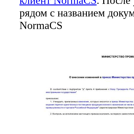
клиент NormaCS
. После
рядом с названием докум
NormaCS