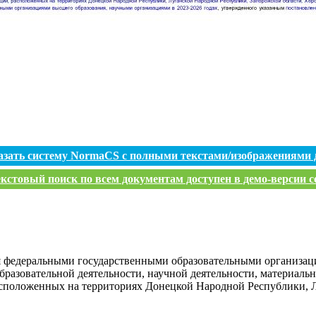
азать систему NormaCS с полными текстами/изображениями 
кстовый поиск по всем документам доступен в демо-версии с
я федеральными государственными образовательными организац
бразовательной деятельности, научной деятельности, материал
асположенных на территориях Донецкой Народной Республики, 