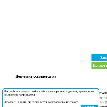
Зак
Полноте
Документ ссылается на:
Наш сайт использует cookies - небольшие фрагменты данных, хранимые на
Кодекс 146-ФЗ
- Налоговый кодекс Российской
компьютере пользователя.
Постановление 127
- Об утверждении Правил 
критериев значимости объектов критической ин
Оставаясь на сайте, вы соглашаетесь на использование cookies.
Федеральный закон 116-ФЗ
- О промышленной 
Согласен