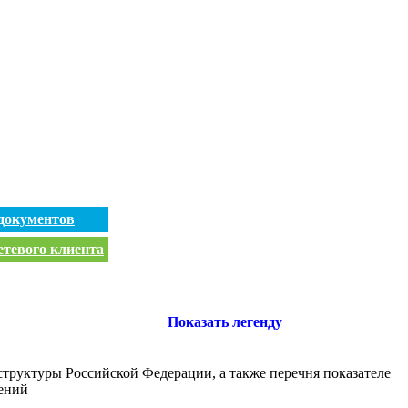
документов
етевого клиента
Показать легенду
руктуры Российской Федерации, а также перечня показателе
ений