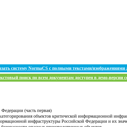
азать систему NormaCS с полными текстами/изображениями 
кстовый поиск по всем документам доступен в демо-версии с
 Федерации (часть первая)
категорирования объектов критической информационной инфраст
формационной инфраструктуры Российской Федерации и их знач
безопасности опасных производственных объектов