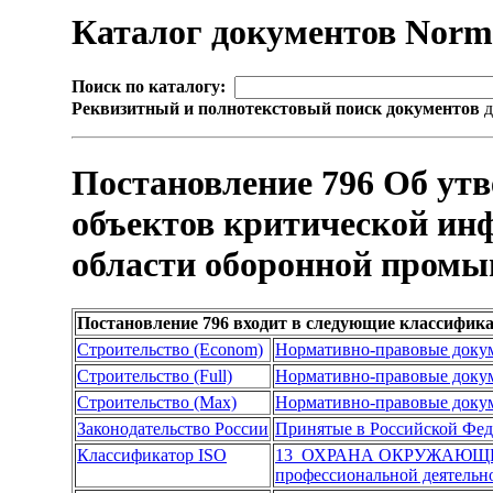
Каталог документов Nor
Поиск по каталогу:
Реквизитный и полнотекстовый поиск документов
д
Постановление 796 Об ут
объектов критической ин
области оборонной пром
Постановление 796 входит в следующие классифик
Строительство (Econom)
Нормативно-правовые доку
Строительство (Full)
Нормативно-правовые доку
Строительство (Max)
Нормативно-правовые доку
Законодательство России
Принятые в Российской Фе
Классификатор ISO
13 ОХРАНА ОКРУЖАЮЩЕ
профессиональной деятельн