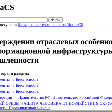
maCS
оступен в
lite-версии сетевого клиента NormaCS
верждении отраслевых особенн
формационной инфраструктуры
ышленности
аторы и разделы
менты
→
Безопасность
менты
→
Безопасность
менты
→
Безопасность
дерации
→
Правительство РФ; Правительство Российской Федер
Й СРЕДЫ, ЗАЩИТА ЧЕЛОВЕКА ОТ ВОЗДЕЙСТВИЯ ОКР
ости. Промышленная гигиена